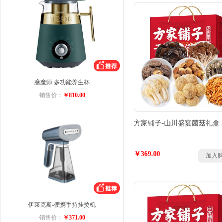
膳魔师-多功能养生杯
销售价：
￥810.00
方家铺子-山川盛宴菌菇礼盒
￥369.00
加入
伊莱克斯-便携手持挂烫机
销售价：
￥371.00