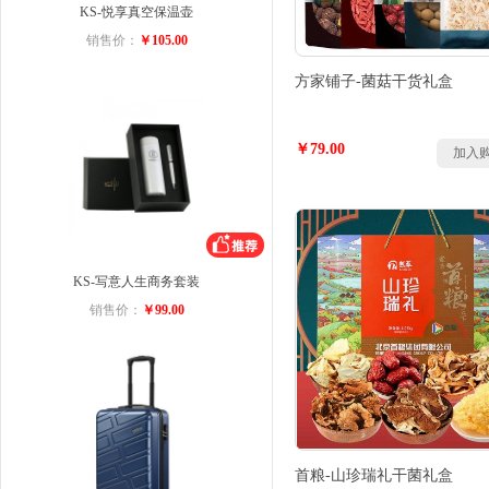
KS-悦享真空保温壶
销售价：
￥105.00
方家铺子-菌菇干货礼盒
￥79.00
加入
KS-写意人生商务套装
销售价：
￥99.00
首粮-山珍瑞礼干菌礼盒