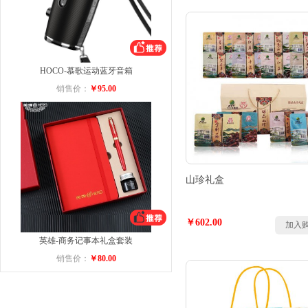
HOCO-慕歌运动蓝牙音箱
销售价：
￥95.00
山珍礼盒
￥602.00
加入
英雄-商务记事本礼盒套装
销售价：
￥80.00