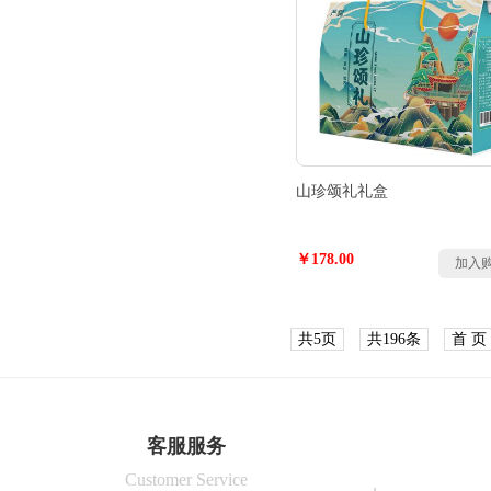
山珍颂礼礼盒
￥178.00
加入
共5页
共196条
首 页
客服服务
Customer Service