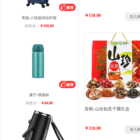
￥158.00
加入
美旅-八轮旋转拉杆箱
销售价：
￥450.00
康宁-弹跳杯
销售价：
￥84.00
首粮-山珍如意干菌礼盒
￥218.00
加入