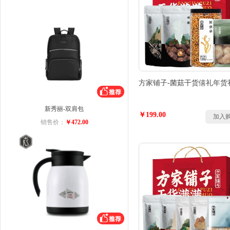
方家铺子-菌菇干货僖礼年货
新秀丽-双肩包
￥199.00
加入
销售价：
￥472.00