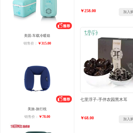
￥258.00
加入
美固-车载冷暖箱
销售价：
￥315.00
七里浮子-手伴农园黑木耳
美旅-旅行枕
销售价：
￥78.00
￥68.00
加入