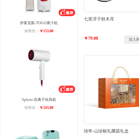
七里浮子秋木耳
伊莱克斯-TOGO果汁机
销售价：
￥153.00
￥79.00
加入
Apiyoo-负离子吹风机
销售价：
￥243.00
绿帝-山珍献礼菌菇礼盒