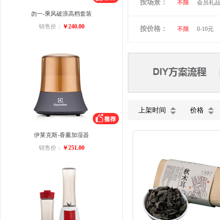
按场景：
不限
会员礼
维多利亚旅行者
勿一-乘风破浪高档套装
商务礼品
小黄人
图拉
销售价：
￥240.00
按价格：
不限
0-10元
ACA
迈卡罗
美菱
VIVO
五芳斋
小罐
上架时间
价格
伊莱克斯-香薰加湿器
销售价：
￥251.00