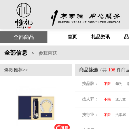
全部商品
首页
礼品资讯
品
全部信息
>
参茸菌菇
爆款推荐>>
商品筛选
（共
196
件商
按品牌：
不限
华为
尤利特
梦洁
按人群：
不限
送儿童
尚膳厨
墨森
倍思
贝立安
按行业：
不限
汽车4S
阿隆索
万格
洛克兰
奥凯