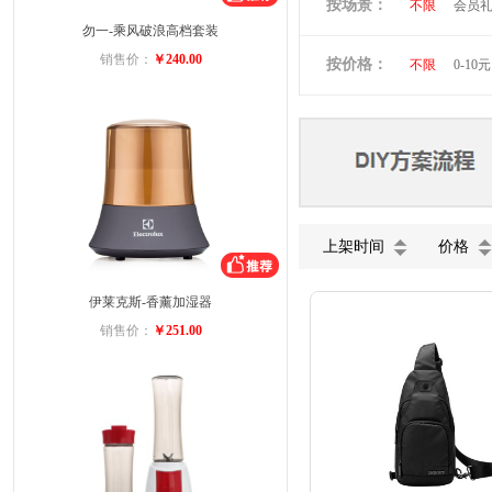
按场景：
不限
会员
维多利亚旅行
勿一-乘风破浪高档套装
商务礼品
小黄人
图
销售价：
￥240.00
按价格：
不限
0-10元
ACA
迈卡
美菱
VIVO
五芳斋
小
上架时间
价格
伊莱克斯-香薰加湿器
销售价：
￥251.00