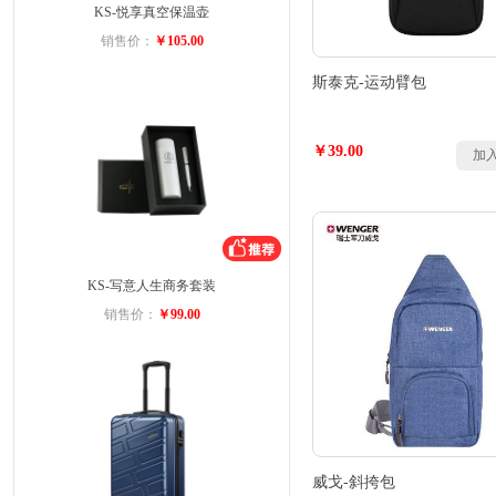
KS-悦享真空保温壶
销售价：
￥105.00
斯泰克-运动臂包
￥39.00
加
KS-写意人生商务套装
销售价：
￥99.00
威戈-斜挎包