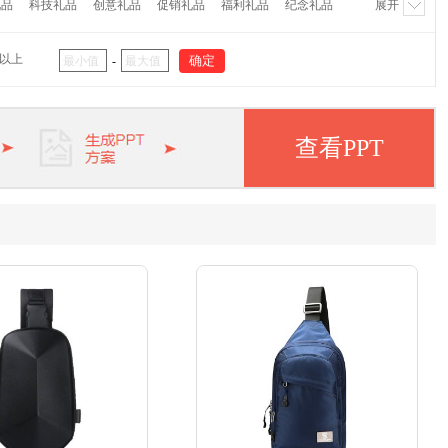
礼品
科技礼品
创意礼品
促销礼品
福利礼品
纪念礼品
展开
代
大嘴猴
外交官
茶里
哆啦A梦
猫王
杯具熊
阿西姆
瑞士军刀
大卫
象印
双立人
毕加索
海信
元以上
-
美浓烧
北欧欧慕
长虹
欧姆龙
罗技
纽曼
惠普
纺
富安娜
英雄
凌美
派克
万宝龙
徐福记
查看PPT