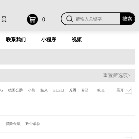
会员
0
联系我们
小程序
视频
重置筛选项>
KG
德国公爵
小熊
极米
GEGEI
芳恩
希诺
一味真
展开
德鲁曼
梦百合
伊莱克斯
倍世
虎牌
贝高福
Kalar
AVF
陆宝
喜来登
NONOO
多样屋
卡帝乐鳄鱼
维纳
萌奇
爱仕达
摩飞
水星家纺
CROWN皇冠
训
保险金融
政企单位
蕉下
Finsybo
非兔
麦逸多
彼加曼
达伦
研物坊牌
机乐堂
蓝旅
OPUS
乐扣乐扣
哈尔斯