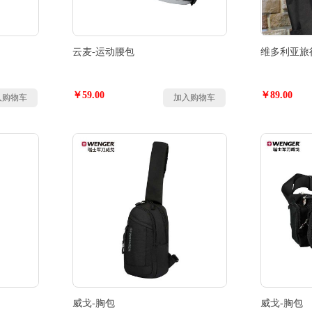
云麦-运动腰包
维多利亚旅
￥59.00
￥89.00
入购物车
加入购物车
威戈-胸包
威戈-胸包