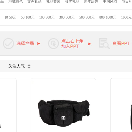
礼品
地域特色
文创礼品
礼品套装
抽奖礼品
周年庆典
中国风韵
节日
者
Hello Kitty
联想
小米
康佳
格力高
索利斯
康巴赫
匹奇
韩国现
拉斯
九阳
美旅
苏泊尔
迪士尼
德国米技
美固
西铁城
荣事达
JBL
10-50元
50-100元
100-300元
300-500元
500-800元
800-1000元
1000
罗
松下
惠而浦
戴森
小狗
德龙
迪乐贝尔
凯洛诗
KAPPA
熊本熊
公牛
啄木鸟
卓一生活
维氏军刀
皮尔卡丹
爱登堡
罗曼罗兰
杉杉家
罐茶
蓝月亮
施华洛世奇
天堂伞
关注人气