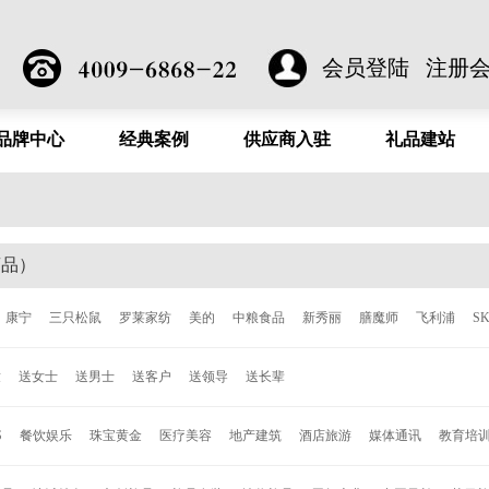
会员登陆
注册
品牌中心
经典案例
供应商入驻
礼品建站
商品）
康宁
三只松鼠
罗莱家纺
美的
中粮食品
新秀丽
膳魔师
飞利浦
S
洁
泰昌
德世朗
ALL-JOINT
飞科
西屋
倍轻松
西哲
张小泉
ACE
童
送女士
送男士
送客户
送领导
送长辈
森
柯奈斯
华帝
都市太太
爱丽丝
欧乐
博朗
唯加
巴尔德
超维
C
安
约克罗兰
海尔
诺贝达
亮节
爱唯仕
德国施耐德
百得
艾可思
赛
S
餐饮娱乐
珠宝黄金
医疗美容
地产建筑
酒店旅游
媒体通讯
教育培
格
永丰源
乐美雅
乐贝熊
车管家
寐MINE
DELSEY
沙宣
奥鼎康
凯盛
LG
Jordan & Judy
时代良品
Onven
巫牌
小巢牌
B.Duck
秀乐途