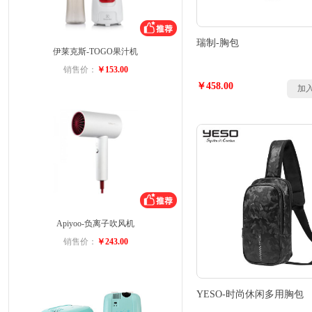
瑞制-胸包
伊莱克斯-TOGO果汁机
销售价：
￥153.00
￥458.00
加
Apiyoo-负离子吹风机
销售价：
￥243.00
YESO-时尚休闲多用胸包