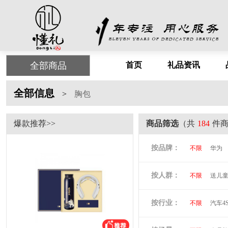
全部商品
首页
礼品资讯
全部信息
>
胸包
爆款推荐>>
商品筛选
（共
184
件
按品牌：
不限
华为
尤利特
梦
按人群：
不限
送儿
尚膳厨
墨
倍思
贝立
按行业：
不限
汽车4
阿隆索
万
洛克兰
奥