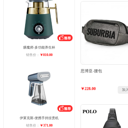
膳魔师-多功能养生杯
销售价：
￥810.00
思博亚-腰包
￥228.00
加
伊莱克斯-便携手持挂烫机
销售价：
￥371.00