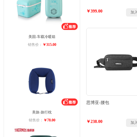
￥399.00
加
美固-车载冷暖箱
销售价：
￥315.00
思博亚-腰包
美旅-旅行枕
销售价：
￥78.00
￥238.00
加