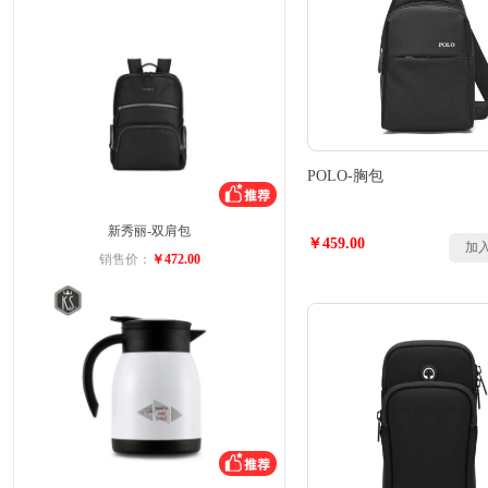
POLO-胸包
新秀丽-双肩包
￥459.00
加
销售价：
￥472.00