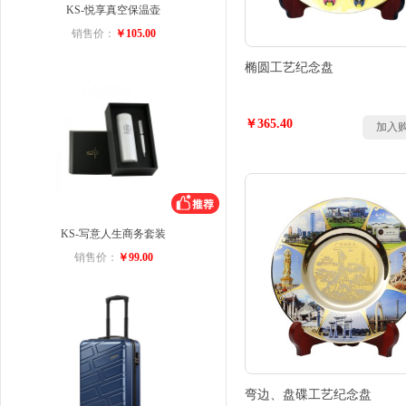
KS-悦享真空保温壶
销售价：
￥105.00
椭圆工艺纪念盘
￥365.40
加入
KS-写意人生商务套装
销售价：
￥99.00
弯边、盘碟工艺纪念盘