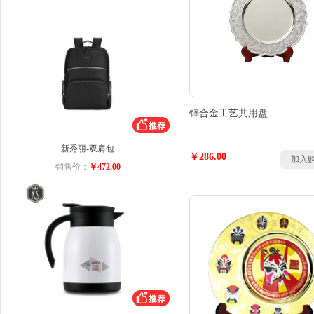
锌合金工艺共用盘
新秀丽-双肩包
￥286.00
加入
销售价：
￥472.00