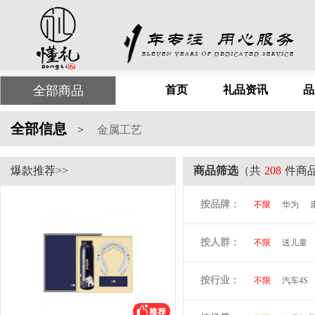
全部商品
首页
礼品资讯
品
全部信息
>
金属工艺
爆款推荐>>
商品筛选
（共
208
件商
按品牌：
不限
华为
尤利特
梦洁
按人群：
不限
送儿童
尚膳厨
墨森
倍思
贝立安
按行业：
不限
汽车4S
阿隆索
万格
洛克兰
奥凯