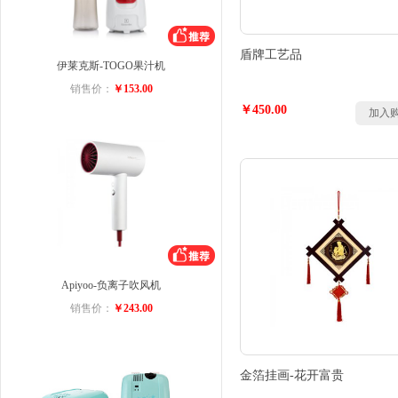
盾牌工艺品
伊莱克斯-TOGO果汁机
销售价：
￥153.00
￥450.00
加入
Apiyoo-负离子吹风机
销售价：
￥243.00
金箔挂画-花开富贵