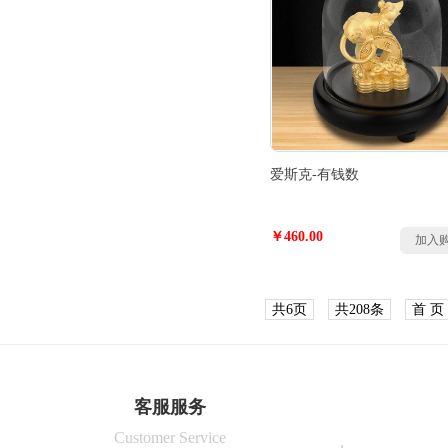
爱斯克-有钱数
￥460.00
加入
共6页
共208条
首 页
客服服务
Customer Service