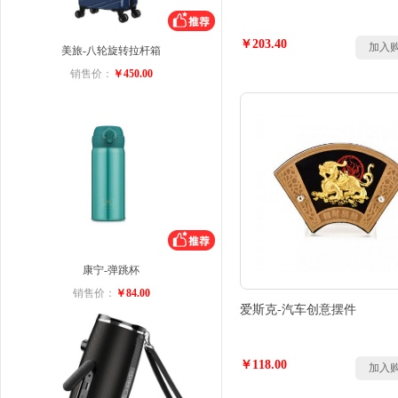
￥203.40
加入
美旅-八轮旋转拉杆箱
销售价：
￥450.00
康宁-弹跳杯
销售价：
￥84.00
爱斯克-汽车创意摆件
￥118.00
加入