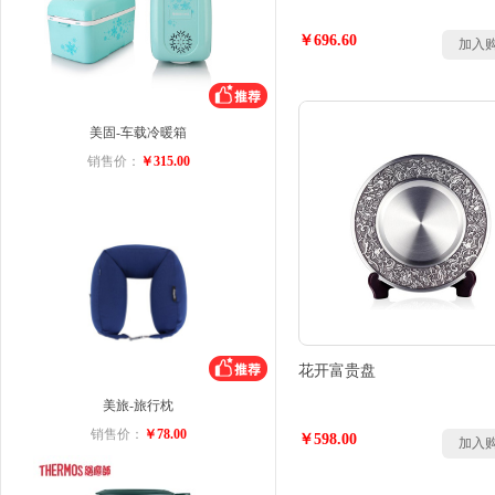
￥696.60
加入
美固-车载冷暖箱
销售价：
￥315.00
花开富贵盘
美旅-旅行枕
销售价：
￥78.00
￥598.00
加入