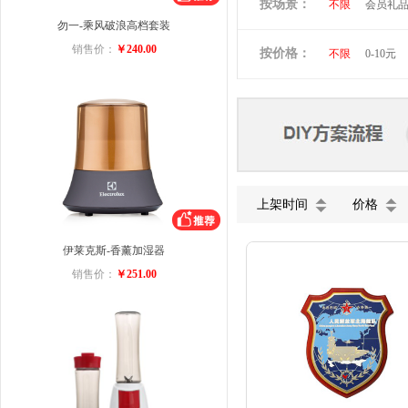
按场景：
不限
会员礼
维多利亚旅行者
勿一-乘风破浪高档套装
商务礼品
小黄人
图拉
销售价：
￥240.00
按价格：
不限
0-10元
ACA
迈卡罗
美菱
VIVO
五芳斋
小罐
上架时间
价格
伊莱克斯-香薰加湿器
销售价：
￥251.00