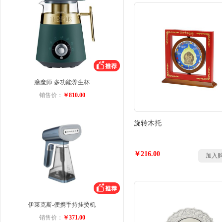
膳魔师-多功能养生杯
销售价：
￥810.00
旋转木托
￥216.00
加入
伊莱克斯-便携手持挂烫机
销售价：
￥371.00