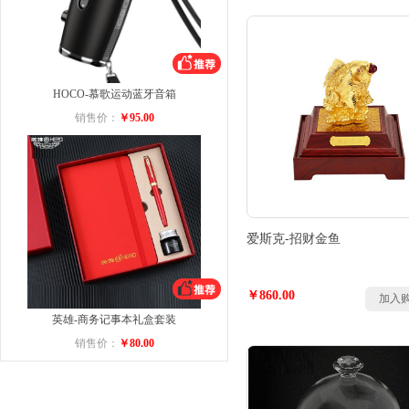
HOCO-慕歌运动蓝牙音箱
销售价：
￥95.00
爱斯克-招财金鱼
￥860.00
加入
英雄-商务记事本礼盒套装
销售价：
￥80.00