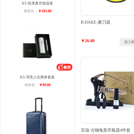
KS-悦享真空保温壶
销售价：
￥105.00
B.DAKE-磨刀器
￥26.00
加入
KS-写意人生商务套装
销售价：
￥99.00
百诣-古铜兔形开瓶器4件套