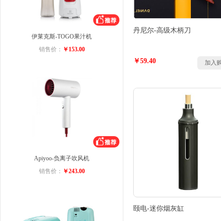
丹尼尔-高级木柄刀
伊莱克斯-TOGO果汁机
销售价：
￥153.00
￥59.40
加入
Apiyoo-负离子吹风机
销售价：
￥243.00
颐电-迷你烟灰缸