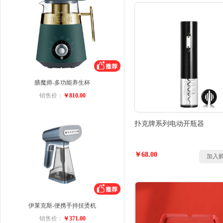
膳魔师-多功能养生杯
销售价：
￥810.00
扑克牌系列电动开瓶器
￥68.00
加入
伊莱克斯-便携手持挂烫机
销售价：
￥371.00