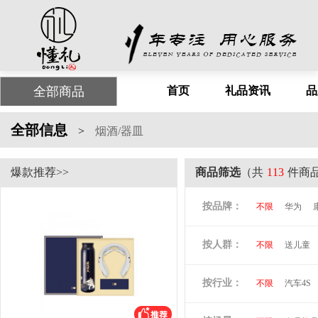
全部商品
首页
礼品资讯
品
全部信息
>
烟酒/器皿
爆款推荐>>
商品筛选
（共
113
件商
按品牌：
不限
华为
尤利特
梦洁
按人群：
不限
送儿童
尚膳厨
墨森
倍思
贝立安
按行业：
不限
汽车4S
阿隆索
万格
洛克兰
奥凯