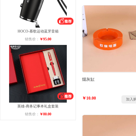
HOCO-慕歌运动蓝牙音箱
销售价：
￥95.00
烟灰缸
￥10.00
加入
英雄-商务记事本礼盒套装
销售价：
￥80.00