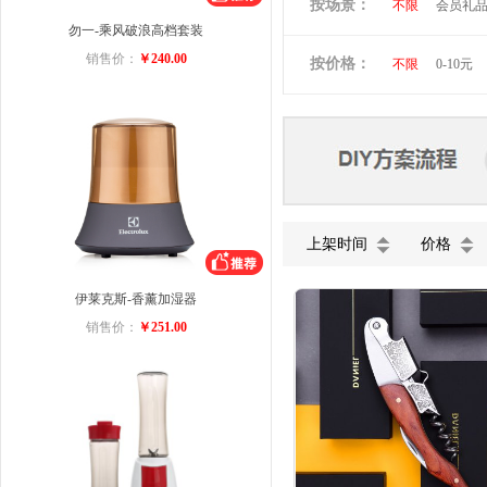
按场景：
不限
会员礼
维多利亚旅行者
勿一-乘风破浪高档套装
商务礼品
小黄人
图拉
销售价：
￥240.00
按价格：
不限
0-10元
ACA
迈卡罗
美菱
VIVO
五芳斋
小罐
上架时间
价格
伊莱克斯-香薰加湿器
销售价：
￥251.00