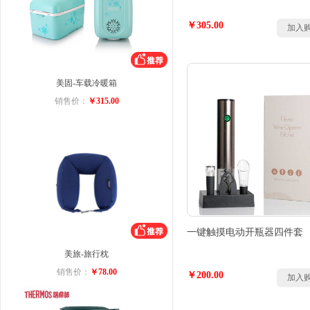
￥305.00
加入
美固-车载冷暖箱
销售价：
￥315.00
一键触摸电动开瓶器四件套
美旅-旅行枕
销售价：
￥78.00
￥200.00
加入