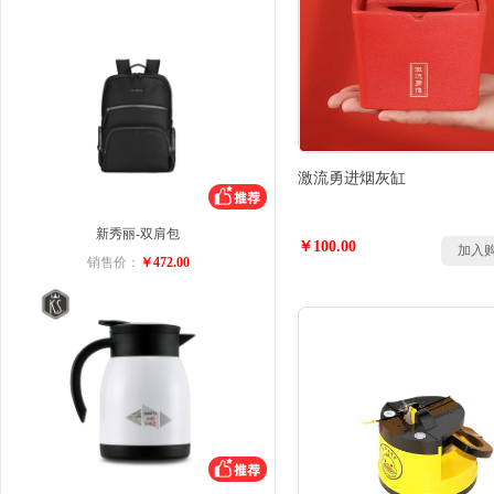
激流勇进烟灰缸
新秀丽-双肩包
￥100.00
加入
销售价：
￥472.00