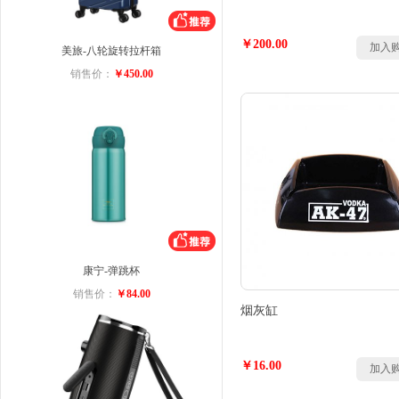
￥200.00
加入
美旅-八轮旋转拉杆箱
销售价：
￥450.00
康宁-弹跳杯
销售价：
￥84.00
烟灰缸
￥16.00
加入