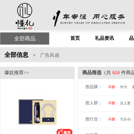
全部商品
首页
礼品资讯
品
全部信息
>
广告风扇
爆款推荐>>
商品筛选
（共
624
件商
按品牌：
不限
华为
尤利特
梦洁
按人群：
不限
送儿童
尚膳厨
墨森
倍思
贝立安
按行业：
不限
汽车4S
阿隆索
万格
洛克兰
奥凯