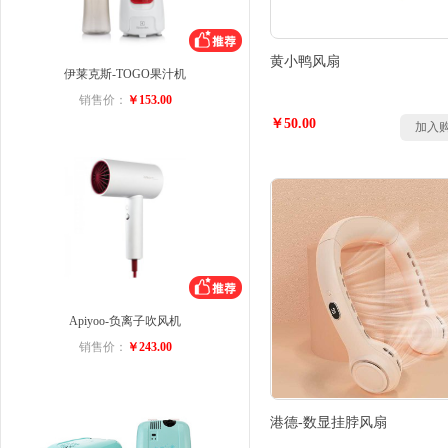
黄小鸭风扇
伊莱克斯-TOGO果汁机
销售价：
￥153.00
￥50.00
加入
Apiyoo-负离子吹风机
销售价：
￥243.00
港德-数显挂脖风扇