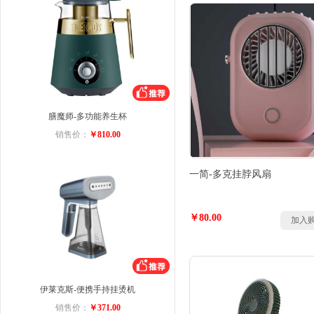
膳魔师-多功能养生杯
销售价：
￥810.00
一简-多克挂脖风扇
￥80.00
加入
伊莱克斯-便携手持挂烫机
销售价：
￥371.00