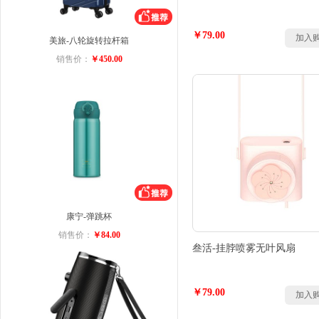
￥79.00
加入
美旅-八轮旋转拉杆箱
销售价：
￥450.00
康宁-弹跳杯
销售价：
￥84.00
叁活-挂脖喷雾无叶风扇
￥79.00
加入