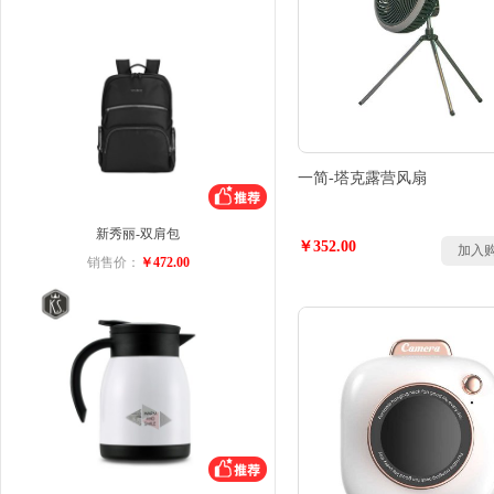
一简-塔克露营风扇
新秀丽-双肩包
￥352.00
加入
销售价：
￥472.00