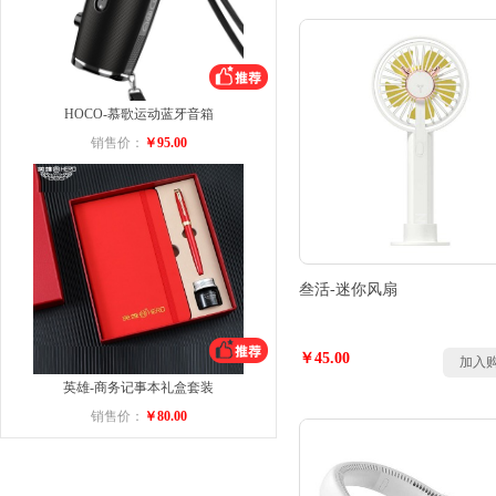
HOCO-慕歌运动蓝牙音箱
销售价：
￥95.00
叁活-迷你风扇
￥45.00
加入
英雄-商务记事本礼盒套装
销售价：
￥80.00