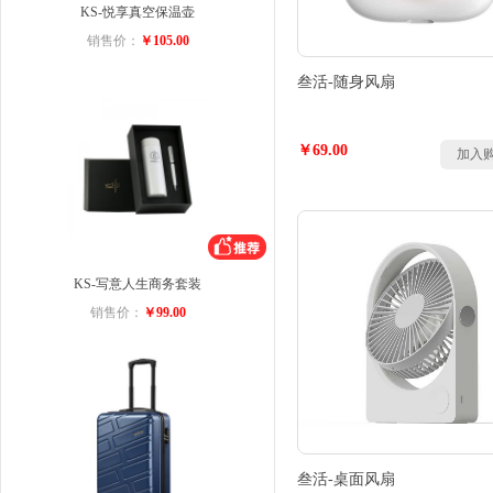
KS-悦享真空保温壶
销售价：
￥105.00
叁活-随身风扇
￥69.00
加入
KS-写意人生商务套装
销售价：
￥99.00
叁活-桌面风扇