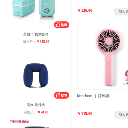
￥126.00
加入
美固-车载冷暖箱
销售价：
￥315.00
kireehom-手持风扇
美旅-旅行枕
销售价：
￥78.00
￥119.00
加入