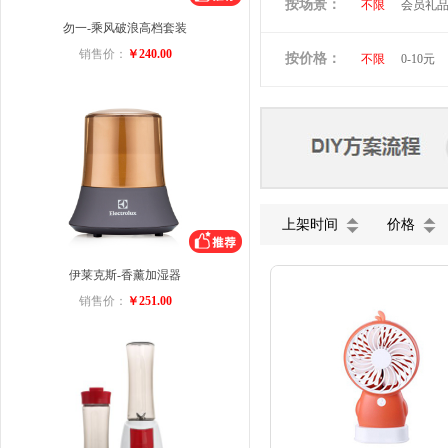
按场景：
不限
会员礼
维多利亚旅行者
勿一-乘风破浪高档套装
商务礼品
小黄人
图拉
销售价：
￥240.00
按价格：
不限
0-10元
ACA
迈卡罗
美菱
VIVO
五芳斋
小罐
上架时间
价格
伊莱克斯-香薰加湿器
销售价：
￥251.00