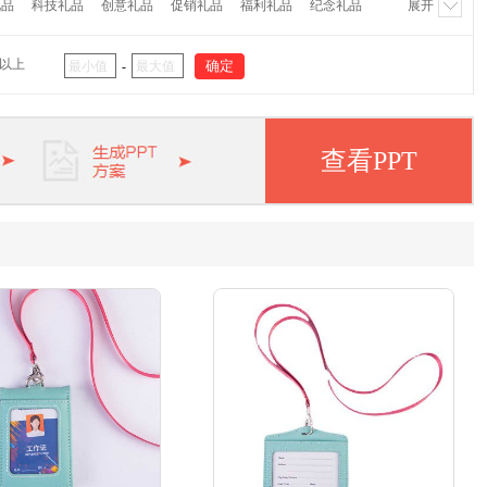
礼品
科技礼品
创意礼品
促销礼品
福利礼品
纪念礼品
展开
代
大嘴猴
外交官
茶里
哆啦A梦
猫王
杯具熊
阿西姆
瑞士军刀
大卫
象印
双立人
毕加索
海信
元以上
-
美浓烧
北欧欧慕
长虹
欧姆龙
罗技
纽曼
惠普
纺
富安娜
英雄
凌美
派克
万宝龙
徐福记
查看PPT