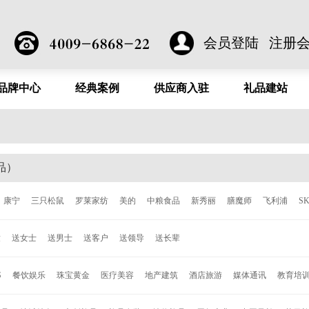
会员登陆
注册
品牌中心
经典案例
供应商入驻
礼品建站
品）
康宁
三只松鼠
罗莱家纺
美的
中粮食品
新秀丽
膳魔师
飞利浦
S
洁
泰昌
德世朗
ALL-JOINT
飞科
西屋
倍轻松
西哲
张小泉
ACE
童
送女士
送男士
送客户
送领导
送长辈
森
柯奈斯
华帝
都市太太
爱丽丝
欧乐
博朗
唯加
巴尔德
超维
C
安
约克罗兰
海尔
诺贝达
亮节
爱唯仕
德国施耐德
百得
艾可思
赛
S
餐饮娱乐
珠宝黄金
医疗美容
地产建筑
酒店旅游
媒体通讯
教育培
格
永丰源
乐美雅
乐贝熊
车管家
寐MINE
DELSEY
沙宣
奥鼎康
凯盛
LG
Jordan & Judy
时代良品
Onven
巫牌
小巢牌
B.Duck
秀乐途