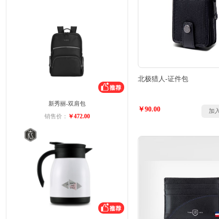
北极猎人-证件包
新秀丽-双肩包
￥90.00
加
销售价：
￥472.00