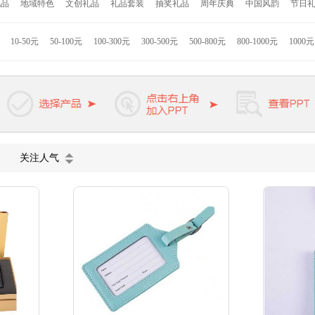
礼品
地域特色
文创礼品
礼品套装
抽奖礼品
周年庆典
中国风韵
节日
者
Hello Kitty
联想
小米
康佳
格力高
索利斯
康巴赫
匹奇
韩国现
拉斯
九阳
美旅
苏泊尔
迪士尼
德国米技
美固
西铁城
荣事达
JBL
10-50元
50-100元
100-300元
300-500元
500-800元
800-1000元
1000
罗
松下
惠而浦
戴森
小狗
德龙
迪乐贝尔
凯洛诗
KAPPA
熊本熊
公牛
啄木鸟
卓一生活
维氏军刀
皮尔卡丹
爱登堡
罗曼罗兰
杉杉家
罐茶
蓝月亮
施华洛世奇
天堂伞
关注人气