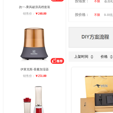
按场景：
不限
会员
维多利亚旅行
勿一-乘风破浪高档套装
商务礼品
小黄人
图
销售价：
￥240.00
按价格：
不限
0-10元
ACA
迈卡
美菱
VIVO
五芳斋
小
上架时间
价格
伊莱克斯-香薰加湿器
销售价：
￥251.00