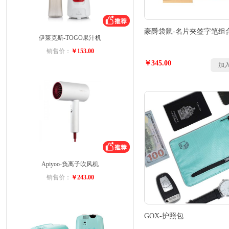
豪爵袋鼠-名片夹签字笔组
伊莱克斯-TOGO果汁机
销售价：
￥153.00
￥345.00
加
Apiyoo-负离子吹风机
销售价：
￥243.00
GOX-护照包