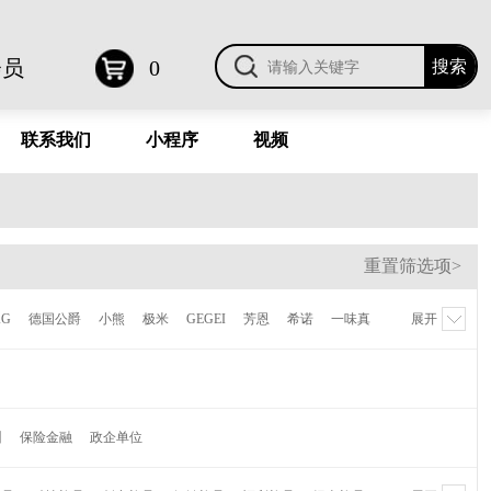
会员
0
联系我们
小程序
视频
重置筛选项>
KG
德国公爵
小熊
极米
GEGEI
芳恩
希诺
一味真
展开
德鲁曼
梦百合
伊莱克斯
倍世
虎牌
贝高福
Kalar
AVF
陆宝
喜来登
NONOO
多样屋
卡帝乐鳄鱼
维纳
萌奇
爱仕达
摩飞
水星家纺
CROWN皇冠
训
保险金融
政企单位
蕉下
Finsybo
非兔
麦逸多
彼加曼
达伦
研物坊牌
机乐堂
蓝旅
OPUS
乐扣乐扣
哈尔斯