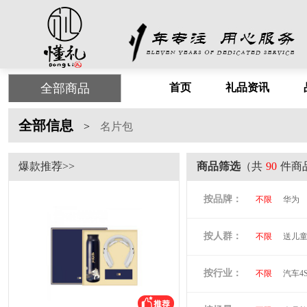
全部商品
首页
礼品资讯
全部信息
>
名片包
爆款推荐>>
商品筛选
（共
90
件商
按品牌：
不限
华为
尤利特
梦
按人群：
不限
送儿
尚膳厨
墨
倍思
贝立
按行业：
不限
汽车4
阿隆索
万
洛克兰
奥