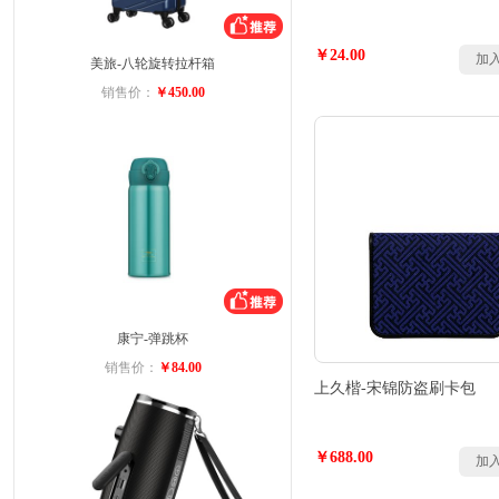
￥24.00
加
美旅-八轮旋转拉杆箱
销售价：
￥450.00
康宁-弹跳杯
销售价：
￥84.00
上久楷-宋锦防盗刷卡包
￥688.00
加