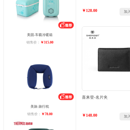
￥128.00
加
美固-车载冷暖箱
销售价：
￥315.00
喜来登-名片夹
美旅-旅行枕
销售价：
￥78.00
￥148.00
加