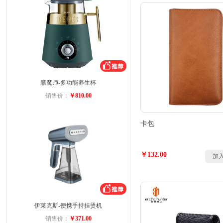
膳魔师-多功能养生杯
销售价：
￥810.00
卡包
￥132.00
加
伊莱克斯-便携手持挂烫机
销售价：
￥371.00