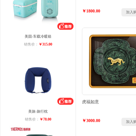
￥1800.00
加入
美固-车载冷暖箱
销售价：
￥315.00
虎福如意
美旅-旅行枕
销售价：
￥78.00
￥3000.00
加入