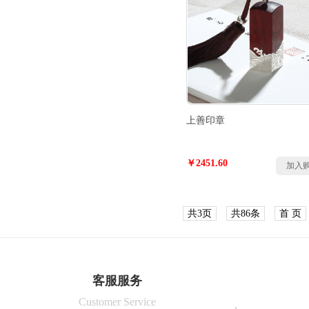
上善印章
￥2451.60
加入
共3页
共86条
首 页
客服服务
Customer Service