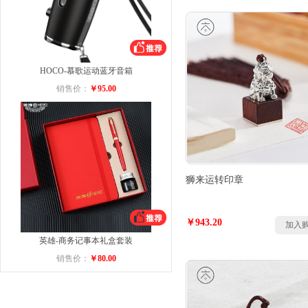
HOCO-慕歌运动蓝牙音箱
销售价：
￥95.00
狮来运转印章
￥943.20
加入
英雄-商务记事本礼盒套装
销售价：
￥80.00