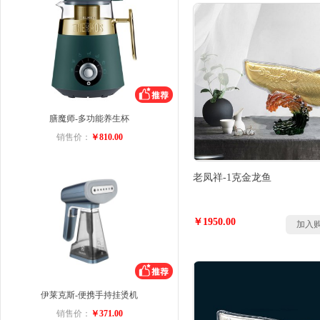
膳魔师-多功能养生杯
销售价：
￥810.00
老凤祥-1克金龙鱼
￥1950.00
加入
伊莱克斯-便携手持挂烫机
销售价：
￥371.00