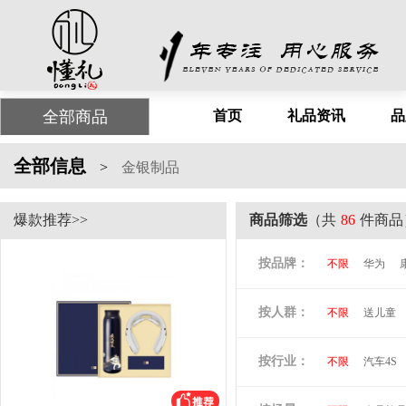
全部商品
首页
礼品资讯
品
全部信息
>
金银制品
爆款推荐>>
商品筛选
（共
86
件商品
按品牌：
不限
华为
尤利特
梦洁
按人群：
不限
送儿童
尚膳厨
墨森
倍思
贝立安
按行业：
不限
汽车4S
阿隆索
万格
洛克兰
奥凯