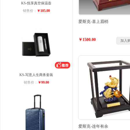
KS-悦享真空保温壶
销售价：
￥105.00
爱斯克-喜上眉梢
￥1500.00
加入
KS-写意人生商务套装
销售价：
￥99.00
爱斯克-连年有余