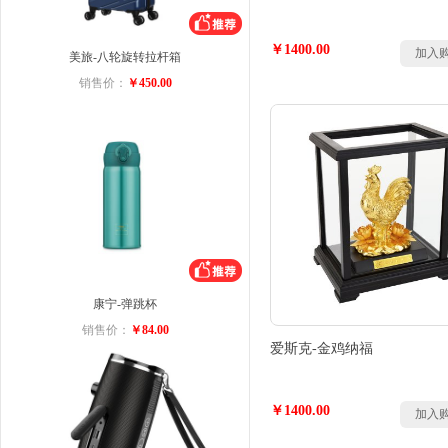
￥1400.00
加入
美旅-八轮旋转拉杆箱
销售价：
￥450.00
康宁-弹跳杯
销售价：
￥84.00
爱斯克-金鸡纳福
￥1400.00
加入