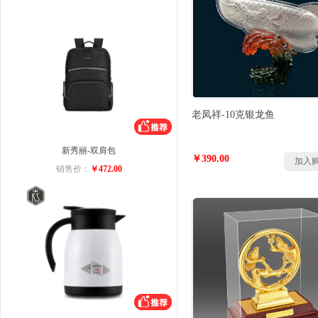
老凤祥-10克银龙鱼
新秀丽-双肩包
￥390.00
加入
销售价：
￥472.00