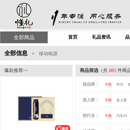
全部商品
首页
礼品资讯
品
全部信息
>
移动电源
爆款推荐>>
商品筛选
（共
883
件商
按品牌：
不限
华为
尤利特
梦洁
按人群：
不限
送儿童
尚膳厨
墨森
倍思
贝立安
按行业：
不限
汽车4S
阿隆索
万格
洛克兰
奥凯