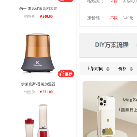
按场景：
不限
会员礼
维多利亚旅行者
勿一-乘风破浪高档套装
商务礼品
小黄人
图拉
销售价：
￥240.00
按价格：
不限
0-10元
ACA
迈卡罗
美菱
VIVO
五芳斋
小罐
上架时间
价格
伊莱克斯-香薰加湿器
销售价：
￥251.00