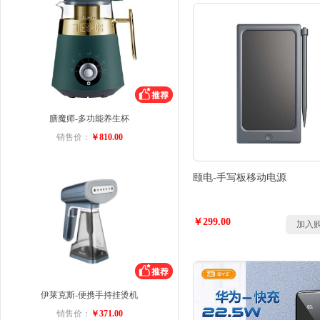
膳魔师-多功能养生杯
销售价：
￥810.00
颐电-手写板移动电源
￥299.00
加入
伊莱克斯-便携手持挂烫机
销售价：
￥371.00