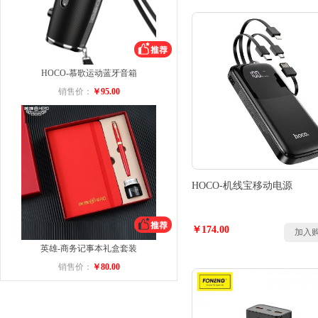
HOCO-慕歌运动蓝牙音箱
销售价：
￥95.00
HOCO-机线宝移动电源
￥174.00
加入
英雄-商务记事本礼盒套装
销售价：
￥80.00