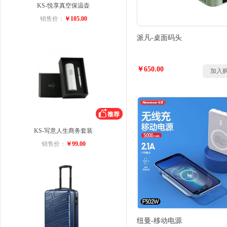
KS-悦享真空保温壶
销售价：
￥105.00
派凡-桌面码头
￥650.00
加入
KS-写意人生商务套装
销售价：
￥99.00
纽曼-移动电源