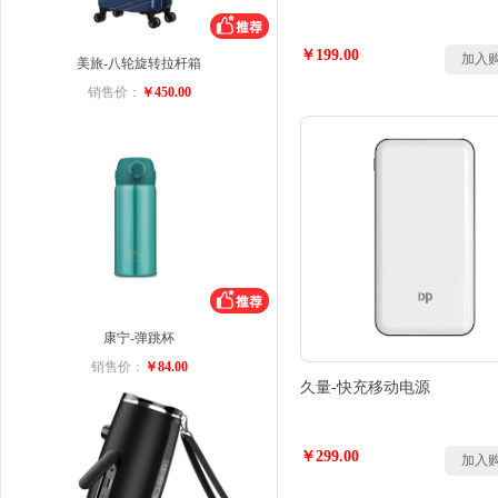
￥199.00
加入
美旅-八轮旋转拉杆箱
销售价：
￥450.00
康宁-弹跳杯
销售价：
￥84.00
久量-快充移动电源
￥299.00
加入