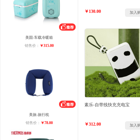
￥130.00
加入
美固-车载冷暖箱
销售价：
￥315.00
素乐-自带线快充充电宝
美旅-旅行枕
销售价：
￥78.00
￥312.00
加入