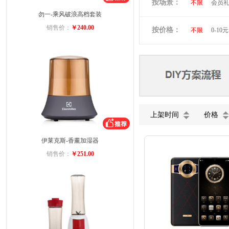
按场景：
不限
会员
维多利亚旅行
勿一-乘风破浪高档套装
商务礼品
小黄人
图
销售价：
￥240.00
按价格：
不限
0-10元
ACA
迈卡
美菱
VIVO
五芳斋
小
上架时间
价格
伊莱克斯-香薰加湿器
销售价：
￥251.00