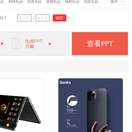
礼品
科技礼品
创意礼品
促销礼品
福利礼品
纪念礼品
展开
代
大嘴猴
外交官
茶里
哆啦A梦
猫王
杯具熊
阿西姆
瑞士军刀
大卫
象印
双立人
毕加索
海信
元以上
-
美浓烧
北欧欧慕
长虹
欧姆龙
罗技
纽曼
惠普
纺
富安娜
英雄
凌美
派克
万宝龙
徐福记
查看PPT