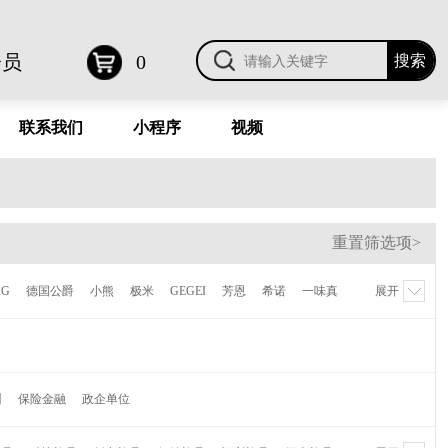
会员
0
联系我们
小程序
视频
重置筛选项>
KG
德国公爵
小熊
极米
GEGEI
芳恩
希诺
一味真
展开
德鲁曼
梦百合
伊莱克斯
倍世
虎牌
贝高福
Kalar
AVF
陆宝
喜来登
NONOO
多样屋
卡帝乐鳄鱼
维纳
萌奇
爱仕达
摩飞
水星家纺
CROWN皇冠
训
保险金融
政企单位
蕉下
Finsybo
非兔
麦逸多
彼加曼
达伦
研物坊牌
机乐堂
蓝旅
OPUS
乐扣乐扣
哈尔斯