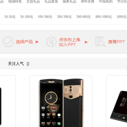
礼品
地域特色
文创礼品
礼品套装
抽奖礼品
周年庆典
中国风韵
节日
者
Hello Kitty
联想
小米
康佳
格力高
索利斯
康巴赫
匹奇
韩国现
拉斯
九阳
美旅
苏泊尔
迪士尼
德国米技
美固
西铁城
荣事达
JBL
10-50元
50-100元
100-300元
300-500元
500-800元
800-1000元
1000
罗
松下
惠而浦
戴森
小狗
德龙
迪乐贝尔
凯洛诗
KAPPA
熊本熊
公牛
啄木鸟
卓一生活
维氏军刀
皮尔卡丹
爱登堡
罗曼罗兰
杉杉家
罐茶
蓝月亮
施华洛世奇
天堂伞
关注人气