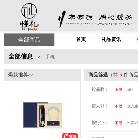
全部商品
首页
礼品资讯
全部信息
>
手机
爆款推荐>>
商品筛选
（共
5
件商
按品牌：
不限
华为
尤利特
梦
按人群：
不限
送儿
尚膳厨
墨
倍思
贝立
按行业：
不限
汽车4
阿隆索
万
洛克兰
奥