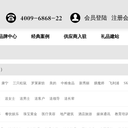
会员登陆
注册
品牌中心
经典案例
供应商入驻
礼品建站
品）
康宁
三只松鼠
罗莱家纺
美的
中粮食品
新秀丽
膳魔师
飞利浦
S
洁
泰昌
德世朗
ALL-JOINT
飞科
西屋
倍轻松
西哲
张小泉
ACE
童
送女士
送男士
送客户
送领导
送长辈
森
柯奈斯
华帝
都市太太
爱丽丝
欧乐
博朗
唯加
巴尔德
超维
C
安
约克罗兰
海尔
诺贝达
亮节
爱唯仕
德国施耐德
百得
艾可思
赛
S
餐饮娱乐
珠宝黄金
医疗美容
地产建筑
酒店旅游
媒体通讯
教育培
格
永丰源
乐美雅
乐贝熊
车管家
寐MINE
DELSEY
沙宣
奥鼎康
凯盛
LG
Jordan & Judy
时代良品
Onven
巫牌
小巢牌
B.Duck
秀乐途