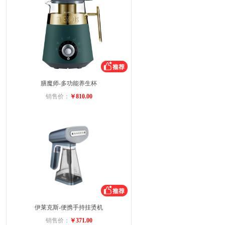
膳魔师-多功能养生杯
销售价：
￥810.00
伊莱克斯-便携手持挂烫机
销售价：
￥371.00